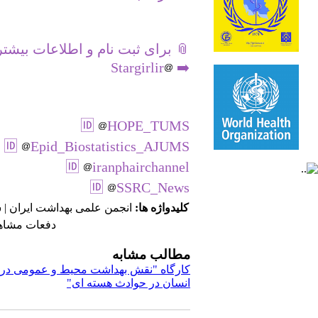
📎 برای ثبت نام و اطلاعات بیشتر 
Stargirlir
➡️
🆔️
HOPE_TUMS
🆔️
Epid_Biostatistics_AJUMS
🆔️
iranphairchannel
🆔️
SSRC_News
کلیدواژه ها:
انجمن علمی بهداشت ایران | 
دفعات مشاهده: ۶۵۱
مطالب مشابه
کارگاه "نقش بهداشت محیط و عمومی د
انسان در حوادث هسته ای"