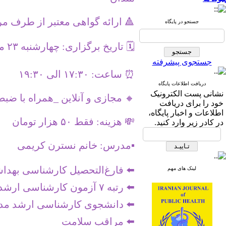
🔺️ ارائه گواهی معتبر از طرف 
جستجو در پایگاه
🗓 تاریخ برگزاری: چهارشنبه ۲۳ مهر ماه ۱۴۰۴
جستجوی پیشرفته
⏰️ ساعت: ۱۷:۳۰ الی ۱۹:۳۰
دریافت اطلاعات پایگاه
نشانی پست الکترونیک
🔸️ مجازی و آنلاین _همراه با ض
خود را برای دریافت
اطلاعات و اخبار پایگاه،
💸 هزینه: فقط ۵۰ هزار تومان
در کادر زیر وارد کنید.
▪️مدرس: خانم نسترن کریمی
⬅️ فارغ‌التحصیل کارشناسی بهد
لینک های مهم
⬅️ رتبه ۷ آزمون کارشناسی ارشد
⬅️ دانشجوی کارشناسی ارشد مدی
⬅️ مراقب سلامت