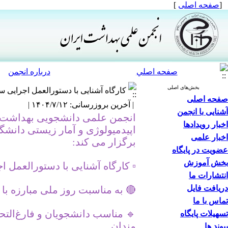
[
صفحه اصلی
]
صفحه اصلي
درباره انجمن
بخش‌های اصلی
کارگاه آشنایی با دستورالعمل اجرایی 
صفحه اصلی
| آخرین بروزرسانی: ۱۴۰۴/۷/۱۲ |
آشنایی با انجمن
اخبار رویدادها
اپیدمیولوژی و آمار زیستی دانش
اخبار علمی
برگزار می کند:
عضویت در پایگاه
بخش آموزش
▫️ کارگاه آشنایی با دستورالعمل 
انتشارات ما
دریافت فایل
🔴 به مناسبت روز ملی مبارزه با سل/ ۳
تماس با ما
🔹️ مناسب دانشجویان و فارغ‌الت
تسهیلات پایگاه
مندان
پیوند ها