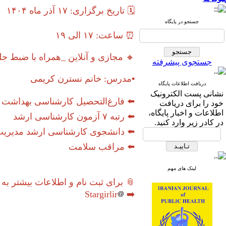
🗓 تاریخ برگزاری: ۱۷ آذر ماه ۱۴۰۴
جستجو در پایگاه
⏰️ ساعت: ۱۷ الی ۱۹
🔸️ مجازی و آنلاین _همراه با ضبط ج
جستجوی پیشرفته
▪️مدرس: خانم نسترن کریمی
دریافت اطلاعات پایگاه
نشانی پست الکترونیک
⬅️ فارغ‌التحصیل کارشناسی بهداشت
خود را برای دریافت
اطلاعات و اخبار پایگاه،
⬅️ رتبه ۷ آزمون کارشناسی ارشد
در کادر زیر وارد کنید.
⬅️ دانشجوی کارشناسی ارشد مدیریت
⬅️ مراقب سلامت
لینک های مهم
📎 برای ثبت نام و اطلاعات بیشتر به آ
Stargirlir
➡️