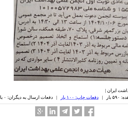
اشت ایران |
 بار |
دفعات چاپ: ۱۰۰ بار
| دفعات ارسال به دیگران: ۰ بار |