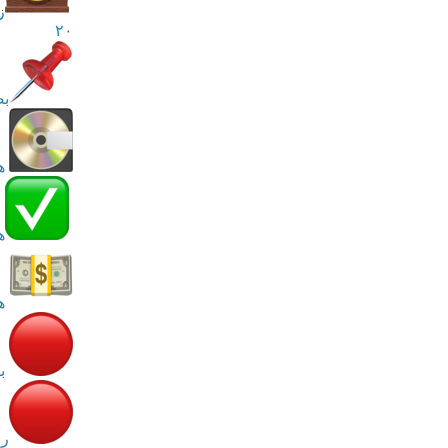
‌
۲۰ ‌
بص
هم
‌
ه
هزی
بر
را