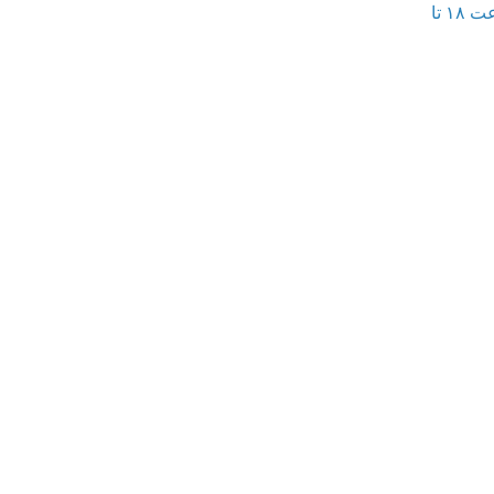
زمان برگزاری: چهارشنبه و پنجشنبه ۳۰ و ۳۱ اردیبهشت ماه ۱۴۰۵، ساعت ۱۸ تا