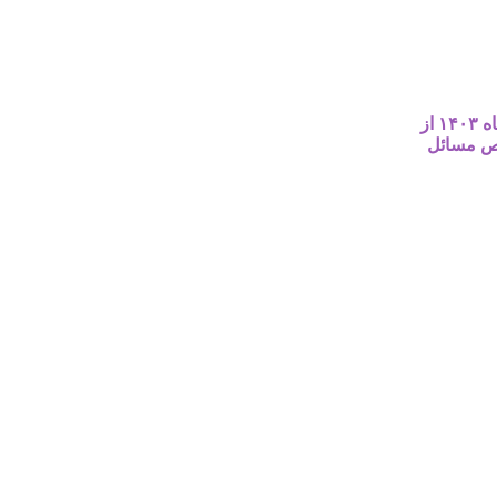
چهارمین جلسه هیأت مدیره انجمن علمی بهداشت ایران در روز شنبه مورخ ۳ آذرماه ۱۴۰۳ از
خصوص مسائل