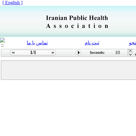
[ English ]
جو
ثبت نام
تماس با ما
1/1
10