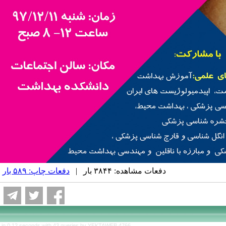
دفعات مشاهده: ۳۸۴۴ بار |
دفعات چاپ: ۵۸۹ بار
|
d in 0.12 seconds with 43 queries by YEKTAWEB 4766