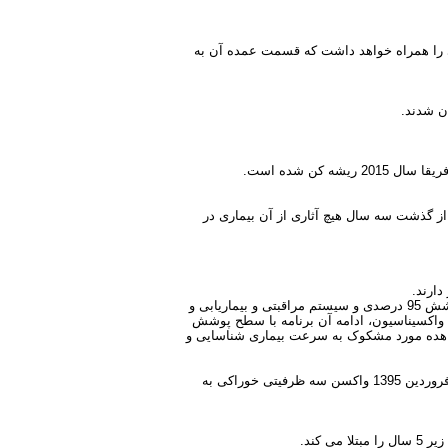
ج اطفال در طی 20 سال آینده حداقل 40 تا 50 میلیارد دلار صرفه جویی را همراه خواهد داشت که قسمت عمده آن به
.
.
 از گذشت سه سال هیچ آثاری از آن بیماری در
دارند
.
منتها به علت برنامه واکسیناسیون خوب و پوشش 95 درصدی و سیستم مراقبتی و بیماریابی و
واکسیناسیون، ادامه آن برنامه با سطح پوشش
مشاهده مورد مشکوک به سرعت بیماری شناسایی و
در برنامه ایمن سازی کودکان در سن 4 ماهگی کودک وارد شده و در فروردین 1395 واکسن سه ظرفیتی خوراکی به
 کند
.