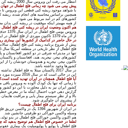
انتظار می رفت این ویروس سال 2000 ریشه کن شود اما تحقق پیدا نکرد. در مجموع فلج اطفال در آستانه ریشه کنی در دنیا است
پیش بینی می شود چه زمانی فلج اطفال در جهان
با شواهد موجود ریشه کنی قطعی این ویروس تا سال 2022 در کل دنیا امکان پذ
کشورهای کم در آمد مربوط می شود
.
از همه مهمتر اینکه موفقیت در ریشه کنی بدان مع
هم اکنون وضعیت ایران در ریشه کنی فلج اطفال
ویروس بومی فلج اطفال در ایران سال 1376 حذف شده است اما در سال 1379 (2000 میلادی) 3 فرد مبتلا از کشور پاکستان وارد ایران شدند
از آذر ماه 1379 تاکنون موردی از فلج اطفال در ایران گزارش نشده است
در حال حاضر در کدامیک از کشورها این بیماری 
پیش از شروع برنامه ریشه کنی فلج اطفال، سالانه 350 هزار کودک از 125 کشور جهان مبتلا به این بیماری می ش
فلج اطفال از نظر تاریخی در منطقه آمریکا سال 1995، اروپا سال 2000، غرب اقیانوس آرام سال 2002، آسیای جنوب شرقی 2010، آفریقا سال 2015 ریشه کن شده است
تنها در مدیترانه شرقی در دو کشور افغانستان و 
کشورهای نیجر، نیجریه، هند، افغانستان و پاکستا
تاکنون نیجر، نیجریه و هندوستان خودشان را از ا
کشورها وجود نداشته باشد
.
در سال 2017 پاکستان مبتلا به فلج اطفال نداشته است. سه مورد فلج اطفال در افغانستان دیده شده است
این در حالی است که در سال 2016 سیزده مورد در پاکستان و 20 مورد ابتلا در افغانستان گزارش شده است
آیا فلج اطفال همچنان در ایران تهدید کننده است؟
تا زمانی که تنها یک کودک آلوده به ویروس باقی ما
کشور ایران نیز به دلیل مجاورت با این دو کشور
گزارش دهی خوب احتمال اینکه ما در معرض خطر ب
بالا و از نظر سیستم بیمار یابی و مراقبت هایم
از پیشروی آن جلوگیری شود
.
برنامه ایران برای فلج اطفال چیست؟
در ایران از شهریور 1394 یک دز واکسن تزریق فلج اطفال
وسیله واکسن خوراکی دو ظرفیتی جانشین شد
.
هم اکنون واکسن خوراکی فلج اطفال در بدو تولد، 2 ماهگی، 4 ماهگی، 6 ماهگی، 18 ماهگی و 6 سالگی تجویز می شو
لطفا در خصوص فلج اطفال هم توضیح بدهید که چگ
فلج اطفال یا پولیو یا پولیومیلیت یک بیماری عفونی شدید