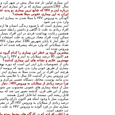
این بیماری اولین بار چند سال پیش در شهر کرد و 
سال
1365
نخستین بیماری که بر اثر بیماری ایدز 
درباره ایدز و
HIV
که شایع ترین بیماری نو پدید ع
ایران به این بیماری عفونی مبتلا هستند؟
آلودگی به ویروس
HIV
با مبتلا شدن به بیماری ا
وارد بدن می شود
.
ایدز بیماری است که با شیوه زندگی انسان ها ارت
افراد زیادی به علت نا آگاهی و داشتن رابطه جنس
همچنین رعایت بهداشت فردی در این افراد بسیار حا
ممکن است افراد معتاد تزریقی به علت استفاده 
از نظر آمار تا پایان شهریور 1396 تمام موارد
HIV
ویروس شده اند
.
بیشترین گروه پر خطر این بیماری را کدام گروه 
هم اکنون 80 درصد مبتلایان به ایدز و
HIV
را مردان و 20 درصد را زنان تشکیل می دهند. همچنین 52 درصد این افر
مهمترین علایم و نشانه های این بیماری کدامند؟
بیماری از طریق خونی وارد بدن شود که پروسه آن
هرچند این افراد در این مدت مبتلا به بیماری ایدز 
بدن مانند پوست، مخاط، دستگاه عصبی مرکزی و دست
چرا درصد زیادی از مبتلایان به ویروس
HIV
، دچار
سل از جمله بیماری های عفونی محسوب می شود
پیش از این طی قرن گذشته تصور می شد که بیماری 
قابل ریشه کنی نیستند اما قابل کنترل هستند
.
میکروب سل با وجود اینکه هم اکنون دارای واکسن
درصد زیادی از مبتلایان به ویروس
HIV
اگر در مع
بیماری سل در فرد آلوده به ویروس
HIV
به علت م
تب خفیف است
.
چرا اغلب افرادی که در کارگاه های محیط بسته مان