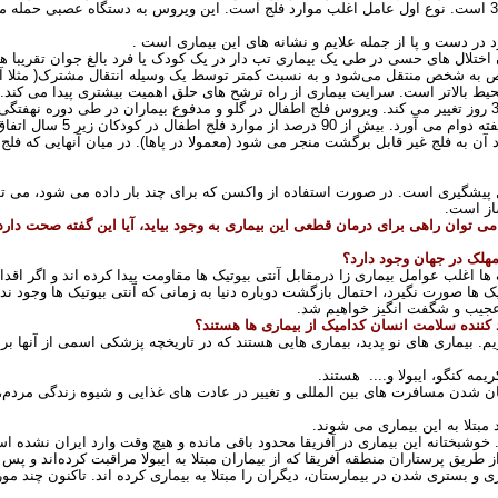
عامل ایجاد کننده فلج اطفال سه نوع ویروس2،1و 3 است. نوع اول عامل اغلب موارد فلج است. این ویروس به دست
در دست و پا از جمله علایم و نشانه های این بیماری است
.
 اختلال های حسی در طی یک بیماری تب دار در یک کودک یا فرد بالغ جوان تقریبا ه
 به شخص منتقل می‌شود و به نسبت کمتر توسط یک وسیله انتقال مشترک( مثلا آب 
 بالاتر است. سرایت بیماری از راه ترشح های حلق اهمیت بیشتری پیدا می کند
.
دوره نهفتگی بیماری 7 تا 14 روز است اما از 3تا 35 روز تغییر می کند. ویروس فلج اطفال در گلو و مدفوع بیماران د
ل پیشگیری است. در صورت استفاده از واکسن که برای چند بار داده می شود، می 
ساز است
.
می توان راهی برای درمان قطعی این بیماری به وجود بیاید، آیا این گفته صحت دارد
مهلک در جهان وجود دارد؟
ها اغلب عوامل بیماری زا درمقابل آنتی بیوتیک ها مقاومت پیدا کرده اند و اگر اق
 ها صورت نگیرد، احتمال بازگشت دوباره دنیا به زمانی که آنتی بیوتیک ها وجو
عجیب و شگفت انگیز خواهیم شد
.
کننده سلامت انسان کدامیک از بیماری ها هستند؟
اریم. بیماری های نو پدید، بیماری هایی هستند که در تاریخچه پزشکی اسمی از آنها 
مه کنگو، ایبولا و.... هستند
.
ن شدن مسافرت های بین المللی و تغییر در عادت های غذایی و شیوه زندگی مردم،
 مبتلا به این بیماری می شوند
.
. خوشبختانه این بیماری در آفریقا محدود باقی مانده و هیچ وقت وارد ایران نشده ا
ز طریق پرستاران منطقه آفریقا که از بیماران مبتلا به ایبولا مراقبت کرده‌اند و 
و بستری شدن در بیمارستان، دیگران را مبتلا به بیماری کرده اند. تاکنون چند مو