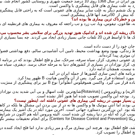
د به علت بیماری های قابل پیشگیری با واکسن است
.
و یک ششم دیگر به علت سایر بیماری های عفونی است که به راحتی قابل پیشگیری 
 که بیش از
50
درصد آنها قابل پیشگیری است
.
ن و خطرناک ترین بیماری ها بوده اند؟
بله، طاعون، تیفوس، وبا، تب زرد و تب راجعه که معروف به بیماری های قرنطینه ای
ناک ریشه کن شده اند و کدامیک هنوز تهدید بزرگی برای سلامتی بشر محسوب می‌
این بیماری ها پیش از پیدایش واکسن و آنتی بیوتیک ها تا اواسط قرن 20 تلفات جانی بسیار زیادی ایجاد
ه جان خود را از دست داده است
.
ایط زندگی، بهبود وضع بهداشت محیط، تامین آب آشامیدنی سالم، دفع بهداشتی فضولا
 موثری پیدا کرده‌اند
.
، کزاز نوزادان در بسیاری از کشورهای دنیا به مرحله حذف برسد. دیفتری، سیاه س
 نیست، همچنان ادامه دارد
.
امه های ایمن سازی کشورها از جمله ایران در آمد
.
B
ظهور پیدا کرد
.
B
نیز برای پیشگیری از مننژیت 
لریه) و روتاویروس
(Rotavirus) (
شایع‌ترین علت اسهال و بی ‌آبی شدید بدن نوزادان
یرد. بودجه این واکسن تصویب شده اما هنوز آغاز نشده است
.
 بسیار مهمی در ریشه کنی بیماری های عفونی داشته اند، اینطور نیست؟
بودند اما آنتی بیوتیک ها و واکسن ها نه در از بین بردن این مشکل ها بلکه در کا
ود. این بزرگترین دستاورد جهانی است. آخرین مورد آبله در یک آشپز یک بیمارستان در سوم
یکا
(Centers for Disease Control and Prevention)
برای انجام تحقیقات بیشتر نگه
 فلج اطفال بود. هرچند این بیماری مرگ و میر زیادی ندارد اما فلج ایجاد کننده در 
.