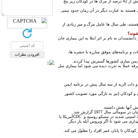
در حالیکه بر اساس یک برنامه تحقیقاتی که در کشور ایران در سال 1368 روی 10 درصد جمعیت شهری و روستایی کشور انجام شد، بیش از 42 درصد از مرگ ها در کودکان زیر پنج
هستند به عبارت دیگر در آن زمان حدود نیمی
 هستند، طی سال ها عامل مرگ و میر زیادی از
شوند؟
 می کردند. چه بسا بسیاری از دانشمندان به نام بر اثر ابتلا به این بیماری جان
ت و برنامه‌های موفق مبارزه با حشره ها،
.
رفه عملا به ندرت دیده می شود اما بیماری سل
و ذات الریه از سه سال پیش در برنامه ایمن
 و کودکان
)
نیز به تازگی مورد تصویب کشور
هش آنها نقش داشتند
.
الی سال 1977 گزارش شد
.
CDC
آمریکا یا
داری می شود تا اگر ویروس آبله بار دیگر
کودکان تا پایان عمر افراد را معلول می کند.