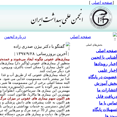
[
صفحه اصلی
]
صفحه اصلي
درباره انجمن
بخش‌های اصلی
گفتگو با دکتر بیژن صدری زاده
صفحه اصلی
| آخرین بروزرسانی: ۱۳۹۷/۹/۲۸ |
آشنایی با انجمن
بیماری‌های عفونی چگونه ایجاد می‌شوند و عمده‌تری
منظور از بیماری‌های عفونی (واگیر دار) بیماری‌ها
اخبار رویدادها
این عامل بیماری زا ممکن است باکتری، ویروس، قا
اخبار علمی
فرد دیگر سرایت کنند
.
از جمله بیماری‌های عفونی که از طریق آب و غذا ب
عضویت در پایگاه
غذا نیز بیشتر باعث مسمومیت غذایی می شود. معم
البته منشا اصلی برخی از این مسمومیت ها شیر و
بخش آموزش
نشده و پنیر آلوده یا حتی بستنی (پاستوریزه نشده
انتشارات ما
مهمترین این بیماری ها، سرماخوردگی، آنفلوآنزا 
مهمترین این بیماری ها مالاریا، طاعون است. ال
دریافت فایل
هم اکنون سهم بیماری های عفونی در میزان مرگ 
تماس با ما
افزایش دسترسی به خدمات بهداشتی و درمانی باع
تسهیلات پایگاه
سرطان ها، دیابت و بیماری های مزمن دستگاه تنف
پیوند ها