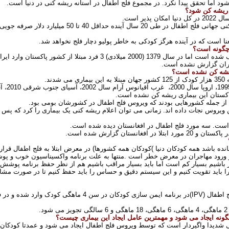
.
 ریشه کن شود؟
یر است
.
همچنین براساس محاسبه های انجام شده، ریشه کنی جهانی فل
نا است که در آینده هرگز کودکی به خاطر پولیو دچار فلج نخواهد شد
.
 چگونه است؟
.
ریشه کن نشده است؟
دند
.
پاکستان این بیماری ریشه کن نشده است
.
ن از جمله کشورهایی بودند که ویروس فلج اطفال در کشورشان بومی بود
.
ین ویروس نجات داده اند. زمانی می توان اعلام ریشه کنی یک بیماری را کرد که پس
.
.
نده باشد همه کودکان دنیا
(
کودکان همه کشورها) در معرض ابتلا به فلج اطفال قرار 
 و ورود مهاجران در معرض خطر است
.
اشیم بسیار کم است اما باید بسیار مراقب باشیم هم از نظر حفظ برنامه پوشش 
ان را باید تقویت کنیم و این سیستم دقیق و حساس را باید حفظ کنیم تا در صورت 
(IPV)
د
.
ونه ایجاد می شود و مهمترین عامل ایجاد این بیماری چیست؟
ا واگیردار است که توسط ویروس فلج اطفال ایجاد می شود و عمدتا کودکان زیر 5 سال را مبتلا می