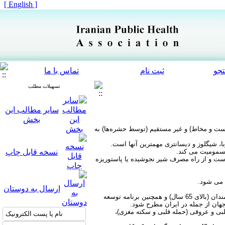
[ English ]
جو
ثبت نام
تماس با ما
تسهیلات مطلب
سایر مطالب این
بخش
وست و مخاط) و غیر مستقیم (توسط حشره‌ها) به
با، شیگلوز و دیسانتری مهمترین آنها است
.
 مسمومیت می کند
.
نسخه قابل چاپ
است و از راه مصرف شیر نجوشیده یا پاستوریزه
ه می شود
.
ارسال به دوستان
هم اکنون به علت پیشرفت های دانش پزشکی و بهداشت عمومی، طولانی شدن عمر، افزایش امید به زندگی و افزایش جمعیت سالمندان (بالای 65 سال) و همچنین برنامه توسعه
هان از جمله در ایران مطرح شود
.
واگیر دار مهم شامل بیماری های قلبی و عروقی (حمله قلبی و سکته مغزی)،