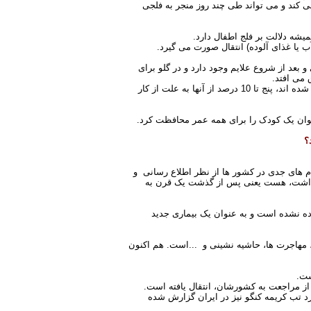
گاه عصبی حمله می کند و می تواند طی چند روز منجر به فلجی
میشه دلالت بر فلج اطفال دارد
.
یا غذای آلوده) انتقال صورت می گیرد
.
ر طی دوره نهفتگی و بعد از شروع علایم وجود دارد و در گلو برای
.
معمولا از هر 200 مورد آلودگی به ویروس یک مورد آن به فلج غیر قابل برگشت منجر می شود (معمولا در پاها). در میان آنهایی که فلج شده اند، پنج تا 10 درصد از آنها به علت از کار
توان یک کودک را برای همه عمر محافظت کرد
.
؟
دام های جدی در کشور ها از نظر اطلاع رسانی و
د نداشت، هست یعنی پس از گذشت یک قرن به
برده نشده است و به عنوان یک بیماری جدید
 مهاجرت ها، حاشیه نشینی و
...
است. هم اکنون
ست
.
پس از مراجعت به کشورشان، انتقال یافته است
.
رد تب کریمه کنگو نیز در ایران گزارش شده