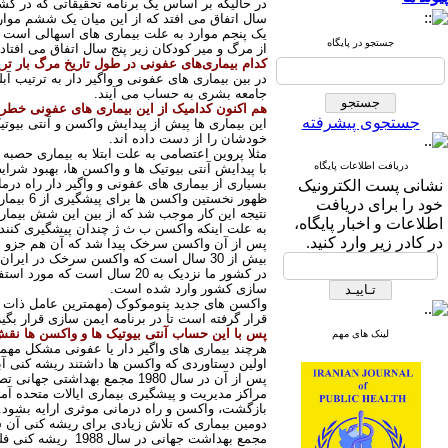
سال اتفاق می افتد که از این میان یک ششم موار
یک پنجم موارد به علت بیماری های اسهالی است 
جستجو در پایگاه
از مرگ و میر کودکان زیر پنج سال اتفاق می افتاد
کدام بیماری‌های عفونی در طول تاریخ مرگ بار تری
در بین بیماری های عفونی و واگیر دار به ترتیب آ
جامعه بشری به حساب می آیند
.
هم اکنون کدامیک از این بیماری های عفونی خطر
جستجوی پیشرفته
خودشان را از دست داده اند
.
مثلا پروین اعتصامی به علت ابتلا به بیماری حصب
دریافت اطلاعات پایگاه
با پیدایش آنتی بیوتیک ها و واکسن ها، بهبود شر
بسیاری از بیماری های عفونی و واگیر دار راه درمان
نشانی پست الکترونیک
ظهور نخستین واکسن ها برای پیشگیری از 6 بیماری عفونی دیفتری، کزاز، سیاه سرفه، سرخک، سل و فلج اطفال بودند که در برنامه ایمن سازی کشورها گسترش پیدا کردند
خود را برای دریافت
نتیجه این کار موجب شد که از بین این شش بیماری
اطلاعات و اخبار پایگاه،
به علت اینکه واکسن ب ث ژ چندان پیشگیری کننده
در کادر زیر وارد کنید.
پس از آن واکسن سرخک پیدا شد که آن هم جزو برن
بیش از 30 سال است که واکسن سرخک در ایران مورد استفاده قرار می گیرد. پس از آن واکسن هپاتیت
در کشور ما نزدیک به 20 سال است که مورد استفاده قرار می گیرد. واکسن هموفیلوس آنفلوآنزا نوع
سازی کشور وارد شده است
.
واکسن های جدید پنوموکوک (مهمترین عامل ذات ا
قرار گرفته است تا در برنامه ایمن سازی قرار بگ
پس با این حساب آنتی بیوتیک ها و واکسن ها نقش
لینک های مهم
هرچند بیماری های واگیر دار یا عفونی مشکل مهمی 
اولین دستاوردی که واکسن ها داشتند ریشه کنی آبله ب
پس از آن در سال 1980 مجمع بهداشتی جهانی تصویب کرد که آبله در دنیا ریشه کن شده است. البته ویروس آبله هم اکنون در شرایط امنیتی شدید در مسکو روسیه و
مراکز مدیریت و پیشگیری بیماری ایالات متحده آمر
بازگشت، واکسن و راه درمانی موثری ارایه بشود
.
دومین بیماری که تلاش زیادی برای ریشه کنی آن شد،
مجمع بهداشت جهانی در سال 1988 ریشه کنی فلج اطفال را تصویب کرد