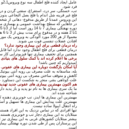
فرد شود
.
تب، خستگی، سر درد، استفراغ، سفتی گردن و درد 
فلج غیر قرینه شل اندام یا فلج بصل النخاعی بدون
این ویروس عمدتا از طریق مدفوع- دهانی از شخص
در جاهایی که سطح بهداشت عمومی و بهسازی محیط
1تا 2 هفته و در مدفوع برای مدت بیش از 3 تا 6 هفته دوام می آورد. بیش از 90 درصد از موارد فلج اطفال در کودکان زیر 5 سال اتفاق می افتد
افتادن عضلات تنفسی فوت می شوند
.
راه درمان قطعی برای این بیماری وجود ندارد؟
درمان قطعی برای فلج اطفال وجود ندارد اما قاب
همچنین برای تخفیف بیماری تنها فیزیوتراپی کار 
برخی ها اعلام کرده اند با کمک سلول های بنیادی 
امیدواریم که چنین باشد
!
آیا امکان بازگشت دوباره این بیماری های عفونی 
بله، متاسفانه به علت مصرف بی رویه آنتی بیوتیک 
کاهش و متوقف ساختن مصرف بی رویه آنتی بیوتیک
علت کوتاهی بشر، منجر به شکست این دستاورد 
هم اکنون مهمترین بیماری های عفونی جدید تهدید 
ما یک سری بیماری ها به نام نو پدید و باز پدید د
شناخته شده اند
.
مهمترین این بیماری ها ایدز، تب خونریزی دهنده کری
مهمترین علت پیدایش این بیماری ها تسهیل و آسا
راه انتقال ایبولا ساده نیست
.
تنها افرادی که در تماس نزدیک به این افراد هستند
مبتلایان به این بیماری دچار تب و خونریزی هستند
بیشتر مبتلایان کشورهای غربی به این بیماری نیز ا
این پرستاران پس از طی شدن دوره نهفتگی بیماری 
است
.