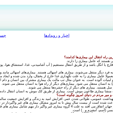
اخبار و رویدادها
جست
ن راه انتقال این بیماری‌ها کدامند؟
یی هستند که عامل بیماری زا دارند
.
رچ یا انگل باشد و از طریق انتقال مستقیم ( آب آشامیدنی، غذا، استنشاق هوا، پ
ه فرد دیگر منتقل می‌شوند، بیماری های اسهالی هستند. بیماری‌های اسهالی مانند و
ولا عامل بیماری زا به علت نگهداری غذا خارج از یخچال، وارد بدن شده و ایجاد
 لبنیات آلوده است. به عنوان مثال تب مالت یک بیماری مشترک بین انسان و دام 
) به انسان منتقل می شود. بیماری‌های دیگر از راه هوا به انسان منتقل می شوند
.
و سل هستند. بیماری های دیگر از راه حشره‌ها منتقل می شوند
.
بته منشا بیماری طاعون موش است. بیماری از طریق کک موش به انسان انتقال داد
و میر مردم در دنیای امروز چگونه است؟
ث شده است از بیست سال پیش تا به امروز مشکل بیماری های غیر واگیردار در ج
هم اکنون بیش از 70 درصد مرگ و میرهایی که در جهان اتفاق می افتد به علت 4 گروه بیماری غیر 
سی (آسم، آمفیزم و...) است
.