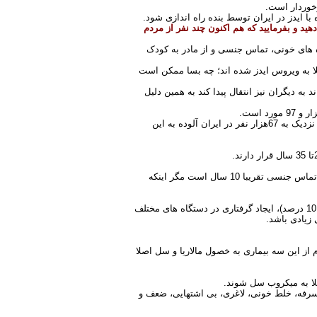
رخوردار است
.
با ایدز در ایران توسط بنده راه اندازی شود
.
ید و بفرمایید که هم اکنون چند نفر از مردم
ه های خونی، تماس جنسی و از مادر به کودک
لا به ویروس ایدز شده اند؛ چه بسا ممکن است
ه دیگران نیز انتقال پیدا کند به همین دلیل
.
تعداد مبتلایانی که وارد مرحله پیشرفته شده اند اما هنوز زنده اند در حدود 15 هزار و 345 مورد است. پیش بینی شده است که تاکنون نزدیک به 67هزار نفر در ایران آلوده به این
.
یکی از خصوصیات بارز ایدز این است که دوره نهفتگی اش طولانی است. به طور متوسط دوره نهفتگی این بیماری از طریق برقراری تماس جنسی تقریبا 10 سال است مگر اینکه
این ویروس پس از گذشت 10 سال با علایمی مانند اسهال طولانی ( بیش از سه ماه)، سرفه طولانی مدت، کاهش وزن شدید (بیش از 10 درصد)، ایجاد گرفتاری در دستگاه های مختلف
 زیادی باشد
.
از این سه بیماری به خصول مالاریا و سل اصلا
لا به میکروب سل شوند
.
، سرفه، خلط خونی، لاغری، بی اشتهایی، ضعف و