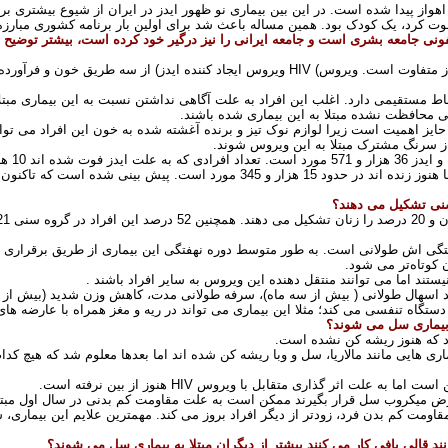
اهواز پیدا شده است. در این بین بیماری نو ظهور ایدز در ایران از شیوع بیشتری ب
فوت کرد، یک کودک بود. همین مساله باعث شد برای اولین بار برنامه کشوری مبارزه 
فونی جامعه بشری است و جامعه ایرانی را نیز درگیر خود کرده است، بیشتر توضیح ده
یدز متفاوت است. ویروس
HIV (
ویروس ایجاد کننده ایدز) از سه طریق خون و فرآورد
باط مستقیمی دارد. اغلب این افراد به علت آگاهی نداشتن نسبت به این بیماری مبت
ی محافظت نشده مبتلا به این بیماری شده باشند
.
یز اهمیت است زیرا لوازم نوک تیز و برنده آغشته شده به خون این افراد می تواند ب
از سرنگ مشترک مبتلا به این ویروس شوند
.
و ایدز 36 هزار و 571 مورد است. تعداد افرادی که به علت ایدز فوت شده اند 10 هزار و 97 مورد است
سنی تشکیل می دهند؟
اد در گروه سنی 21تا 35 سال قرار دارند
 کوتاه‌تر می شود
.
نیستند اما می توانند منتقل دهنده این ویروس به سایر افراد باشند
.
گاه تنفسی می کند؛ مثلا این بیماری می تواند در ریه و مغز همراه با عارضه های
 بیماری سل می شوند؟
 که هنوز ریشه کن نشده است
.
هایی مانند مالاریا، سل و وبا ریشه کن شده اند اما بعدها معلوم شد که هیچ کدام 
 است اما به علت اثر گذاری متقابل با ویروس
HIV
هنوز از بین نرفته است
.
رض میکروب سل قرار بگیرند ممکن است به علت مقاومت کم بدنی در سال اول مبت
قاومت کم بدن فرد، زودتر از دیگر افراد بروز می کند. مهمترین علایم این بیماری
ند قالی بافی کار می کنند بیشتر از دیگران مبتلا به بیماری سل می شوند؟