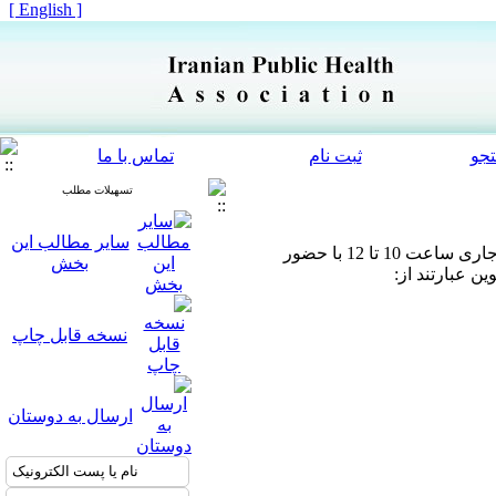
[ English ]
جو
ثبت نام
تماس با ما
تسهیلات مطلب
سایر مطالب این
جلسه هماهنگی کمیته علمی-اجرایی سمینار پیشگیری و کنترل لیشمانیوز جلدی در روز شنبه پانزدهم دیماه سال جاری ساعت 10 تا 12 با حضور
بخش
ن عبارتند از:
نسخه قابل چاپ
ارسال به دوستان