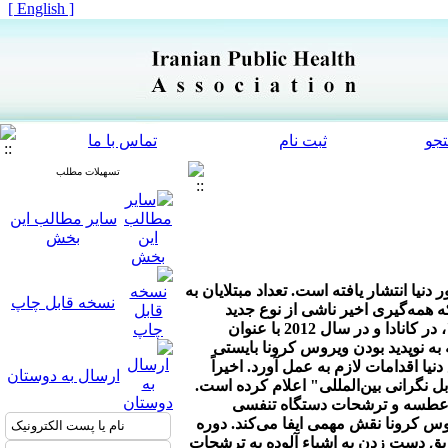
[ English ]
جو
ثبت نام
تماس با ما
تسهیلات مطلب
سایر مطالب این
بخش
یماری ناشی از ویروس کرونا در 31 دسامبر 2019 در ووهان چین شروع شده و تا کنون به 22 کشور دنیا انتشار یافته است. تعداد مبتلایان به
نسخه قابل چاپ
ده‌اند. در عین حال که همه‌گیری اخیر ناشی از نوع جدید
ویروس کرونا در مقایسه با دو همه‌گیری گذشته که در سال 2003 تحت عنوان سارس "سندرم تنفسی حاد شدید"، در کانادا و در سال 2012 با عنوان
ه نوپدید بودن ویروس کرونا بایستی
 اقدامات لازم به عمل آورد. اخیراً
ارسال به دوستان
 نگرانی بین‌المللی" اعلام کرده است.
 و عطسه و ترشحات دستگاه تنفسی
روس کرونا نقش مهمی ایفا می‌کند. دوره
م از طریق دست زدن به اشیاء آلوده به ترشحات