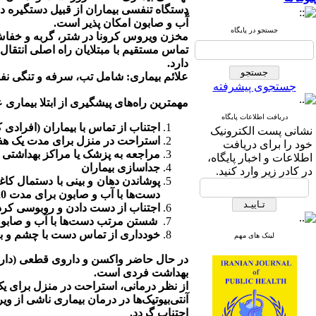
دستگاه تنفسی بیماران از قبیل دستگیره 
آّب و صابون امکان پذیر است.
جستجو در پایگاه
مخزن ویروس کرونا در شتر، گربه و خفاش 
تماس مستقیم با مبتلایان راه اصلی انتقال
دارد.
علائم بیماری: شامل تب، سرفه و تنگی 
جستجوی پیشرفته
مهمترین راه‌های پیشگیری از ابتلا بیماری عب
دریافت اطلاعات پایگاه
اجتناب از تماس با بیماران (افرادی 
نشانی پست الکترونیک
استراحت در منزل برای مدت یک هفته
خود را برای دریافت
مراجعه به پزشک یا مراکز بهداشت
اطلاعات و اخبار پایگاه،
جداسازی بیماران
در کادر زیر وارد کنید.
پوشاندن دهان و بینی با دستمال ک
دست‌ها با آب و صابون برای مدت 20 ثانیه
اجتناب از دست دادن و روبوسی کردن
شستن مرتب دست‌ها با آب و صابو
خودداری از تماس دست با چشم و بی
لینک های مهم
در حال حاضر واکسن و داروی قطعی (داروی
بهداشت فردی است.
از نظر درمانی، استراحت در منزل برای 
آنتی‌بیوتیک‌ها در درمان بیماری ناشی از 
اجتناب گردد.