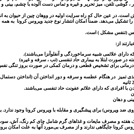
در ، گوشی تلفن، میز تحریر و غیره و تماس دست آلوده با چشم، بین
است. در عین حال که راه سرایت اولیه در ووهان چین از حیوان به ا
 را تشکیل می‌دهد. ضمناً امکان انتشار نوع جدید ویروس کرونا به همه 
نفس (تنفس مشکل ) است.
ارتند ا
ز
:
که دارای علائمی شبیه سرماخوردگی و آنفلوآنزا می‌باشند).
 در صورت ابتلا به بیماری حاد تنفسی (تب ، سرفه و غیره)
ی درمانی برای تشخیص قطعی و درمان کمکی در صورت بروز تنگی ‌ن
اغذی تمیز در هنگام عطسه و سرفه و دور انداختن آن (انداختن دستما
 با افرادی که دارای علائم عفونت حاد تنفسی می‌باشند.
ن
نی و دهان
 ضد ویروس) برای پیشگیری و مقابله با ویروس کرونا وجود ندارد. بن
یک هفته و مصرف مایعات و غذاهای گرم شامل چای کم رنگ، آش، سوپ 
ویروس کرونا جایگاهی ندارند و از مصرف بی‌مورد آنها به علت امکان بر