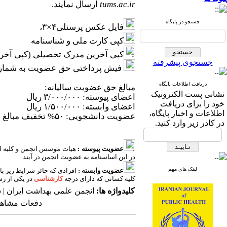
tums.ac.ir
ارسال نمایند
.
جستجو در پایگاه
فایل عکس پرسنلی۴×۳،
کپی کارت ملی و شناسنامه
کپی آخرین مدرک تحصیلی (کپی آخرین
جستجوی پیشرفته
فیش پرداختی حق عضویت به شماره کارت ۶۰۳۷۹۹۱۸۹۹۶۳۷۹۸۱ بنام انجمن عل
دریافت اطلاعات پایگاه
مبالغ حق عضویت سالیانه:
نشانی پست الکترونیک
اعضای پیوسته: ۳/۰۰۰/۰۰۰ ریال
خود را برای دریافت
اعضای وابسته: ۱/۵۰۰/۰۰۰ ریال
اطلاعات و اخبار پایگاه،
عضویت دانشجویی: ۵۰% تخفیف مبالغ فوق
در کادر زیر وارد کنید.
عضویت پیوسته :
هیات موسس انجمن و کلیه ا
در این اساسنامه به عضویت انجمن در آیند.
لینک های مهم
عضویت وابسته :
افرادی که حائز شرایط زیر با
کلیه کسانی که دارای درجه
کارشناسی
در یکی از رش
کلیدواژه ها:
انجمن علمی بهداشت ایران | 
دفعات مشاهده: ۲۶۰۷ 