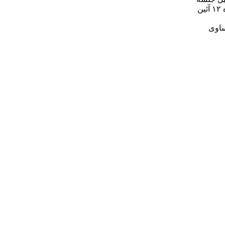
می دهند. ابتدا بایستی جهت تعیین و تکلیف نفر هفتم هیات مدیره طبق بند ۸ از ماده ۱۲ آئین
ساوی