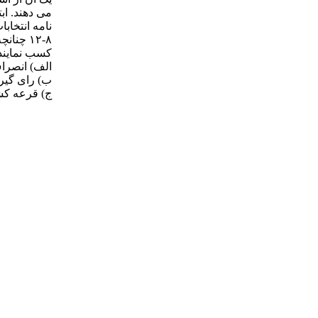
نامه انتخابا
۱۲-۸ چ
کسب نمایند 
الف) انصراف
ب) رای گیر
ج) قرعه ک