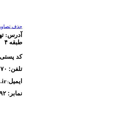
حذف تصاویر 
طبقه ۴
کد پستی:
تلفن:
۱۷۰
ایمیل
.ir
:
نمابر:
۹۲