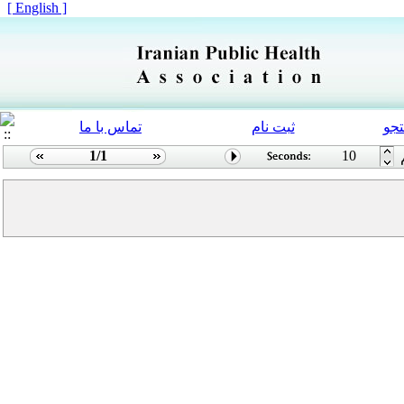
[ English ]
جو
ثبت نام
تماس با ما
1/1
10